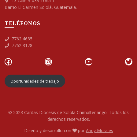
13 calle 3-033 Zona 1
Barrio El Carmen Sololá, Guatemala.
TELÉFONOS
7762 4635
7762 3178
Facebook
Instagram
YouTube
Twi
Oportunidades de trabajo
© 2023 Cáritas Diócesis de Sololá Chimaltenango. Todos los
derechos reservados.
Diseño y desarrollo con
por
Andy Morales