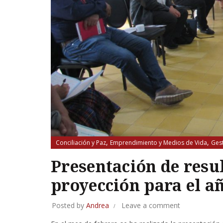
,
,
Conciliación y Paz
Emprendimiento y Medios de Vida
Gest
,
Migración y Desplazamiento
Salud y Nutrición
Presentación de resul
proyección para el añ
Posted by
Andrea
Leave a comment