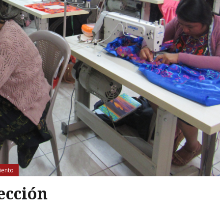
iento
ección