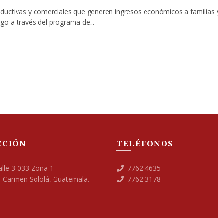
productivas y comerciales que generen ingresos económicos a familias 
go a través del programa de...
CCIÓN
TELÉFONOS
lle 3-033 Zona 1
7762 4635
El Carmen Sololá, Guatemala.
7762 3178