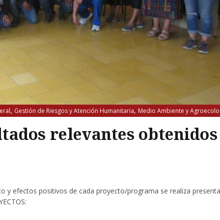
,
,
eral
Gestión de Riesgos y Atención Humanitaria
Medio Ambiente y Agroecolo
ltados relevantes obtenidos
to y efectos positivos de cada proyecto/programa se realiza present
OYECTOS: