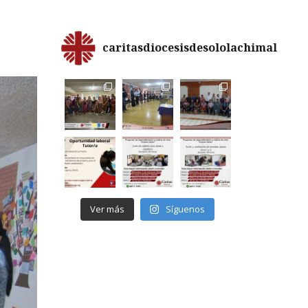
caritasdiocesisdesololachimal
Ver más
Síguenos