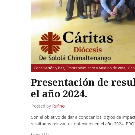
,
,
Conciliación y Paz
Emprendimiento y Medios de Vida
Gen
,
Migración y Desplazamiento
Salud y Nutrición
Presentación de resu
el año 2024.
Posted by
Rufino
Con el objetivo de dar a conocer los logros de impac
resultados relevantes obtenidos en el año 2024. PR
Leer Más